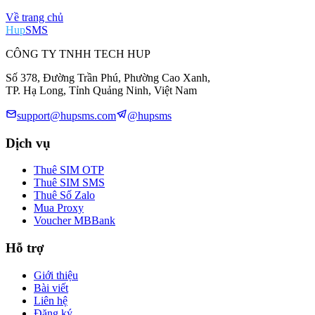
Về trang chủ
Hup
SMS
CÔNG TY TNHH TECH HUP
Số 378, Đường Trần Phú, Phường Cao Xanh,
TP. Hạ Long, Tỉnh Quảng Ninh, Việt Nam
support@hupsms.com
@hupsms
Dịch vụ
Thuê SIM OTP
Thuê SIM SMS
Thuê Số Zalo
Mua Proxy
Voucher MBBank
Hỗ trợ
Giới thiệu
Bài viết
Liên hệ
Đăng ký