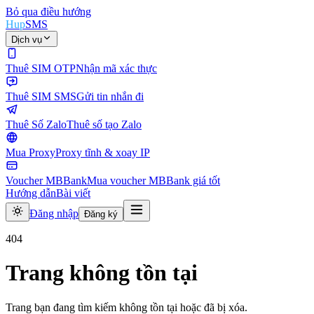
Bỏ qua điều hướng
Hup
SMS
Dịch vụ
Thuê SIM OTP
Nhận mã xác thực
Thuê SIM SMS
Gửi tin nhắn đi
Thuê Số Zalo
Thuê số tạo Zalo
Mua Proxy
Proxy tĩnh & xoay IP
Voucher MBBank
Mua voucher MBBank giá tốt
Hướng dẫn
Bài viết
Đăng nhập
Đăng ký
404
Trang không tồn tại
Trang bạn đang tìm kiếm không tồn tại hoặc đã bị xóa.