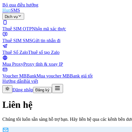
Bỏ qua điều hướng
Hup
SMS
Dịch vụ
Thuê SIM OTP
Nhận mã xác thực
Thuê SIM SMS
Gửi tin nhắn đi
Thuê Số Zalo
Thuê số tạo Zalo
Mua Proxy
Proxy tĩnh & xoay IP
Voucher MBBank
Mua voucher MBBank giá tốt
Hướng dẫn
Bài viết
Đăng nhập
Đăng ký
Liên hệ
Chúng tôi luôn sẵn sàng hỗ trợ bạn. Hãy liên hệ qua các kênh bên dư