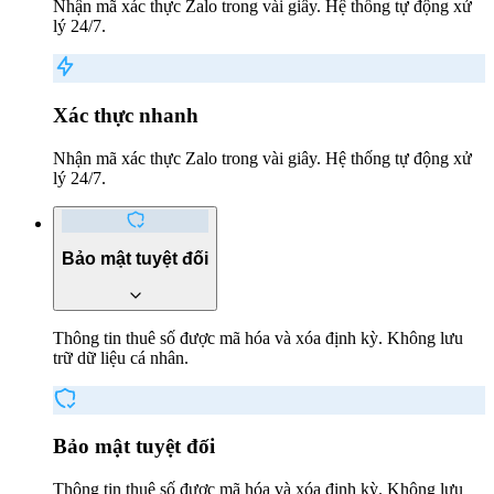
Nhận mã xác thực Zalo trong vài giây. Hệ thống tự động xử
lý 24/7.
Xác thực nhanh
Nhận mã xác thực Zalo trong vài giây. Hệ thống tự động xử
lý 24/7.
Bảo mật tuyệt đối
Thông tin thuê số được mã hóa và xóa định kỳ. Không lưu
trữ dữ liệu cá nhân.
Bảo mật tuyệt đối
Thông tin thuê số được mã hóa và xóa định kỳ. Không lưu