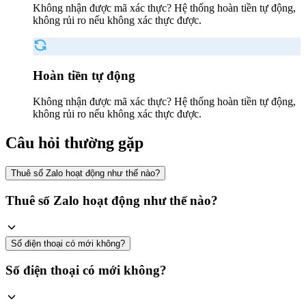
Không nhận được mã xác thực? Hệ thống hoàn tiền tự động,
không rủi ro nếu không xác thực được.
Hoàn tiền tự động
Không nhận được mã xác thực? Hệ thống hoàn tiền tự động,
không rủi ro nếu không xác thực được.
Câu hỏi thường gặp
Thuê số Zalo hoạt động như thế nào?
Thuê số Zalo hoạt động như thế nào?
Số điện thoại có mới không?
Số điện thoại có mới không?