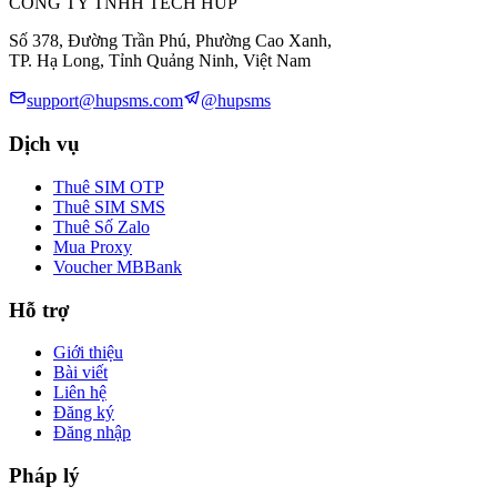
CÔNG TY TNHH TECH HUP
Số 378, Đường Trần Phú, Phường Cao Xanh,
TP. Hạ Long, Tỉnh Quảng Ninh, Việt Nam
support@hupsms.com
@hupsms
Dịch vụ
Thuê SIM OTP
Thuê SIM SMS
Thuê Số Zalo
Mua Proxy
Voucher MBBank
Hỗ trợ
Giới thiệu
Bài viết
Liên hệ
Đăng ký
Đăng nhập
Pháp lý