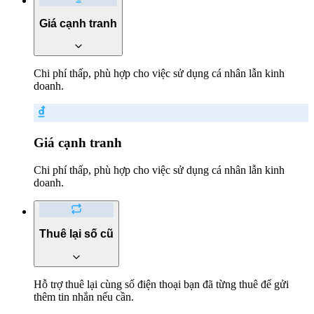
Giá cạnh tranh
Chi phí thấp, phù hợp cho việc sử dụng cá nhân lẫn kinh
doanh.
Giá cạnh tranh
Chi phí thấp, phù hợp cho việc sử dụng cá nhân lẫn kinh
doanh.
Thuê lại số cũ
Hỗ trợ thuê lại cùng số điện thoại bạn đã từng thuê để gửi
thêm tin nhắn nếu cần.