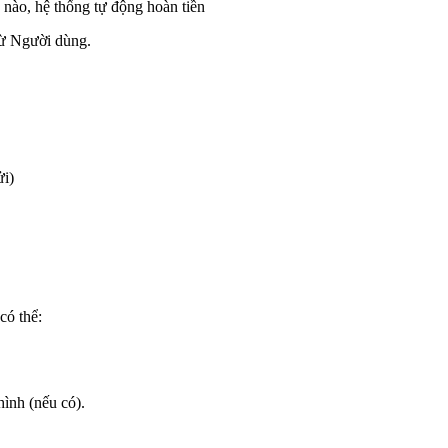
ào, hệ thống tự động hoàn tiền
từ Người dùng.
ửi)
có thể:
ình (nếu có).