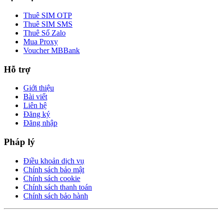
Thuê SIM OTP
Thuê SIM SMS
Thuê Số Zalo
Mua Proxy
Voucher MBBank
Hỗ trợ
Giới thiệu
Bài viết
Liên hệ
Đăng ký
Đăng nhập
Pháp lý
Điều khoản dịch vụ
Chính sách bảo mật
Chính sách cookie
Chính sách thanh toán
Chính sách bảo hành