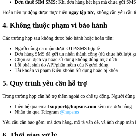
Đơn thuê SIM SMS:
Khi đơn hàng hết hạn mà chưa gửi SMS n
Hoàn tiền tự động được thực hiện
ngay lập tức
, không cần yêu cầu 
4. Không thuộc phạm vi bảo hành
Các trường hợp sau không được bảo hành hoặc hoàn tiền:
Người dùng đã nhận được OTP/SMS hợp lệ
Đơn hàng SMS đã gửi tin nhắn thành công (dù chưa hết lượt g
Chọn sai dịch vụ hoặc sử dụng không đúng mục đích
Lỗi phát sinh do API/phần mềm của Người dùng
Tài khoản vi phạm Điều khoản Sử dụng hoặc bị khóa
5. Quy trình yêu cầu hỗ trợ
Trong trường hợp cần hỗ trợ thêm ngoài cơ chế tự động, Người dùng 
Liên hệ qua email
support@hupsms.com
kèm mã đơn hàng
Nhắn tin qua Telegram
@hupsms
Yêu cầu cần bao gồm: mã đơn hàng, mô tả vấn đề, và ảnh chụp màn h
6. Thời gian xử lý