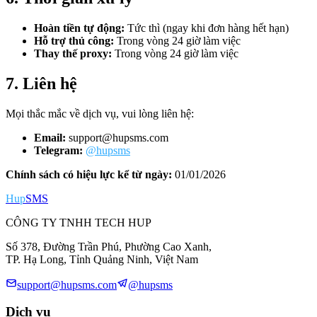
Hoàn tiền tự động:
Tức thì (ngay khi đơn hàng hết hạn)
Hỗ trợ thủ công:
Trong vòng 24 giờ làm việc
Thay thế proxy:
Trong vòng 24 giờ làm việc
7. Liên hệ
Mọi thắc mắc về dịch vụ, vui lòng liên hệ:
Email:
support@hupsms.com
Telegram:
@hupsms
Chính sách có hiệu lực kể từ ngày:
01/01/2026
Hup
SMS
CÔNG TY TNHH TECH HUP
Số 378, Đường Trần Phú, Phường Cao Xanh,
TP. Hạ Long, Tỉnh Quảng Ninh, Việt Nam
support@hupsms.com
@hupsms
Dịch vụ