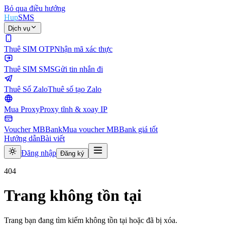
Bỏ qua điều hướng
Hup
SMS
Dịch vụ
Thuê SIM OTP
Nhận mã xác thực
Thuê SIM SMS
Gửi tin nhắn đi
Thuê Số Zalo
Thuê số tạo Zalo
Mua Proxy
Proxy tĩnh & xoay IP
Voucher MBBank
Mua voucher MBBank giá tốt
Hướng dẫn
Bài viết
Đăng nhập
Đăng ký
404
Trang không tồn tại
Trang bạn đang tìm kiếm không tồn tại hoặc đã bị xóa.