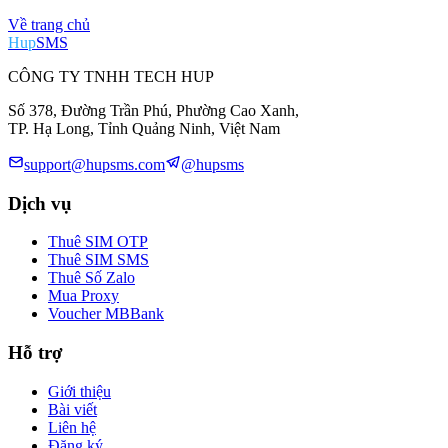
Về trang chủ
Hup
SMS
CÔNG TY TNHH TECH HUP
Số 378, Đường Trần Phú, Phường Cao Xanh,
TP. Hạ Long, Tỉnh Quảng Ninh, Việt Nam
support@hupsms.com
@hupsms
Dịch vụ
Thuê SIM OTP
Thuê SIM SMS
Thuê Số Zalo
Mua Proxy
Voucher MBBank
Hỗ trợ
Giới thiệu
Bài viết
Liên hệ
Đăng ký