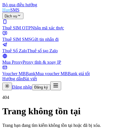
Bỏ qua điều hướng
Hup
SMS
Dịch vụ
Thuê SIM OTP
Nhận mã xác thực
Thuê SIM SMS
Gửi tin nhắn đi
Thuê Số Zalo
Thuê số tạo Zalo
Mua Proxy
Proxy tĩnh & xoay IP
Voucher MBBank
Mua voucher MBBank giá tốt
Hướng dẫn
Bài viết
Đăng nhập
Đăng ký
404
Trang không tồn tại
Trang bạn đang tìm kiếm không tồn tại hoặc đã bị xóa.