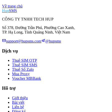
Về trang chủ
Hup
SMS
CÔNG TY TNHH TECH HUP
Số 378, Đường Trần Phú, Phường Cao Xanh,
TP. Hạ Long, Tỉnh Quảng Ninh, Việt Nam
support@hupsms.com
@hupsms
Dịch vụ
Thuê SIM OTP
Thuê SIM SMS
Thuê Số Zalo
Mua Proxy
Voucher MBBank
Hỗ trợ
Giới thiệu
Bài viết
Liên hệ
Đăng ký