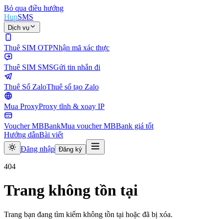
Bỏ qua điều hướng
Hup
SMS
Dịch vụ
Thuê SIM OTP
Nhận mã xác thực
Thuê SIM SMS
Gửi tin nhắn đi
Thuê Số Zalo
Thuê số tạo Zalo
Mua Proxy
Proxy tĩnh & xoay IP
Voucher MBBank
Mua voucher MBBank giá tốt
Hướng dẫn
Bài viết
Đăng nhập
Đăng ký
404
Trang không tồn tại
Trang bạn đang tìm kiếm không tồn tại hoặc đã bị xóa.