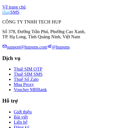
Về trang chủ
Hup
SMS
CÔNG TY TNHH TECH HUP
Số 378, Đường Trần Phú, Phường Cao Xanh,
TP. Hạ Long, Tỉnh Quảng Ninh, Việt Nam
support@hupsms.com
@hupsms
Dịch vụ
Thuê SIM OTP
Thuê SIM SMS
Thuê Số Zalo
Mua Proxy
Voucher MBBank
Hỗ trợ
Giới thiệu
Bài viết
Liên hệ
Đăng ký