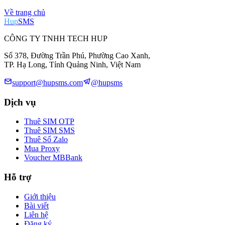
Về trang chủ
Hup
SMS
CÔNG TY TNHH TECH HUP
Số 378, Đường Trần Phú, Phường Cao Xanh,
TP. Hạ Long, Tỉnh Quảng Ninh, Việt Nam
support@hupsms.com
@hupsms
Dịch vụ
Thuê SIM OTP
Thuê SIM SMS
Thuê Số Zalo
Mua Proxy
Voucher MBBank
Hỗ trợ
Giới thiệu
Bài viết
Liên hệ
Đăng ký