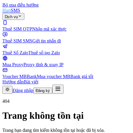
Bỏ qua điều hướng
Hup
SMS
Dịch vụ
Thuê SIM OTP
Nhận mã xác thực
Thuê SIM SMS
Gửi tin nhắn đi
Thuê Số Zalo
Thuê số tạo Zalo
Mua Proxy
Proxy tĩnh & xoay IP
Voucher MBBank
Mua voucher MBBank giá tốt
Hướng dẫn
Bài viết
Đăng nhập
Đăng ký
404
Trang không tồn tại
Trang bạn đang tìm kiếm không tồn tại hoặc đã bị xóa.