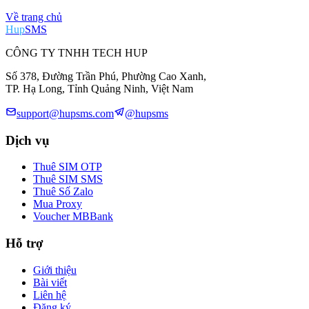
Về trang chủ
Hup
SMS
CÔNG TY TNHH TECH HUP
Số 378, Đường Trần Phú, Phường Cao Xanh,
TP. Hạ Long, Tỉnh Quảng Ninh, Việt Nam
support@hupsms.com
@hupsms
Dịch vụ
Thuê SIM OTP
Thuê SIM SMS
Thuê Số Zalo
Mua Proxy
Voucher MBBank
Hỗ trợ
Giới thiệu
Bài viết
Liên hệ
Đăng ký