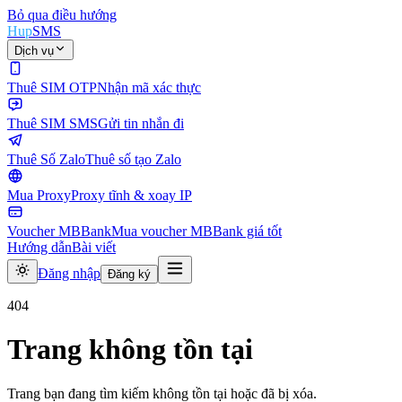
Bỏ qua điều hướng
Hup
SMS
Dịch vụ
Thuê SIM OTP
Nhận mã xác thực
Thuê SIM SMS
Gửi tin nhắn đi
Thuê Số Zalo
Thuê số tạo Zalo
Mua Proxy
Proxy tĩnh & xoay IP
Voucher MBBank
Mua voucher MBBank giá tốt
Hướng dẫn
Bài viết
Đăng nhập
Đăng ký
404
Trang không tồn tại
Trang bạn đang tìm kiếm không tồn tại hoặc đã bị xóa.